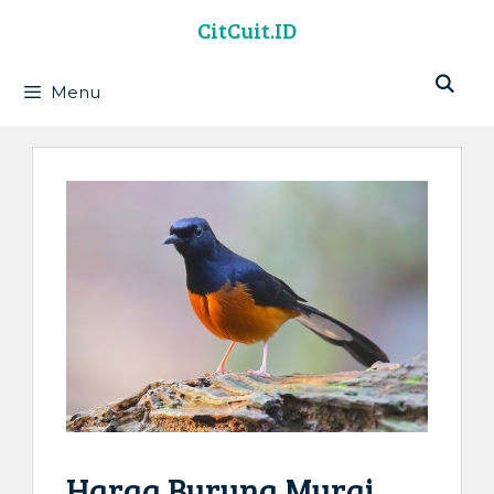
Langsung
CitCuit.ID
ke
isi
Menu
Harga Burung Murai