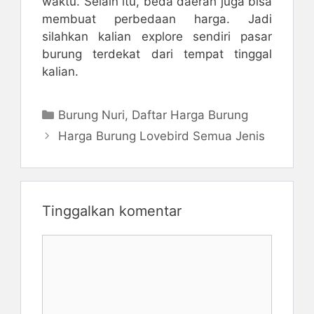
waktu. Selain itu, beda daerah juga bisa
membuat perbedaan harga. Jadi
silahkan kalian explore sendiri pasar
burung terdekat dari tempat tinggal
kalian.
Kategori
Burung Nuri
,
Daftar Harga Burung
Harga Burung Lovebird Semua Jenis
Tinggalkan komentar
Komentar