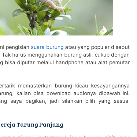
ni pengisian
suara burung
atau yang populer disebut
. Tak harus menggunakan burung asli, cukup dengan
 bisa diputar melalui handphone atau alat pemutar
ertarik memasterkan burung kicau kesayangannya
d liquidity DEX that maximizes capital efficiency for
rung, kalian bisa download audionya dibawah ini.
g saya bagikan, jadi silahkan pilih yang sesuai
 chains with an intuitive position management
ereja Tarung Panjang
nce.com
now.