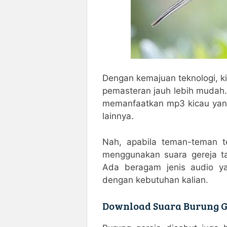
Dengan kemajuan teknologi, ki
pemasteran jauh lebih mudah
memanfaatkan mp3 kicau yang
lainnya.
Crema Finance Guide
Nah, apabila teman-teman t
Crema Finance is a concentrate
menggunakan suara gereja ta
providers.
Ada beragam jenis audio yan
dengan kebutuhan kalian.
The platform supports multiple
Download Suara Burung G
interface. Explore
crema-fina