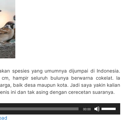
atau
menurunka
volume.
pakan spesies yang umumnya dijumpai di Indonesia.
 cm, hampir seluruh bulunya berwarna cokelat. Ia
arga, baik desa maupun kota. Jadi saya yakin kalian
jenis ini dan tak asing dengan cerecetan suaranya.
Gunakan
00:00
Anak
oad
Panah