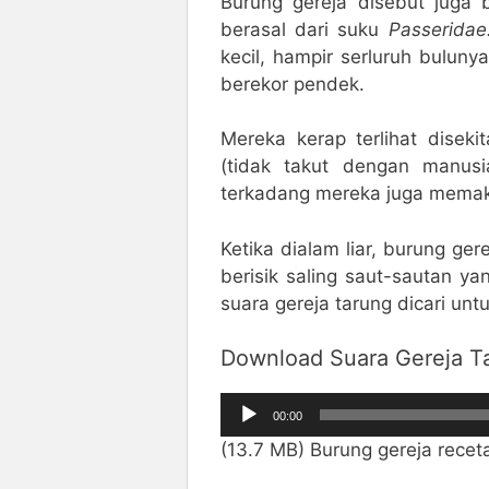
Burung gereja disebut juga b
berasal dari suku
Passeridae
kecil, hampir serluruh buluny
berekor pendek.
Mereka kerap terlihat diseki
(tidak takut dengan manusi
terkadang mereka juga memaka
Ketika dialam liar, burung ge
berisik saling saut-sautan yan
suara gereja tarung dicari unt
Download Suara Gereja T
Pemutar
00:00
Audio
(13.7 MB) Burung gereja rece