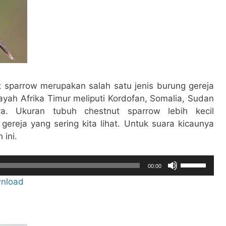
t sparrow merupakan salah satu jenis burung gereja
yah Afrika Timur meliputi Kordofan, Somalia, Sudan
a. Ukuran tubuh chestnut sparrow lebih kecil
ereja yang sering kita lihat. Untuk suara kicaunya
 ini.
Gunakan
00:00
Anak
nload
Panah
Atas/Bawah
untuk
menaikkan