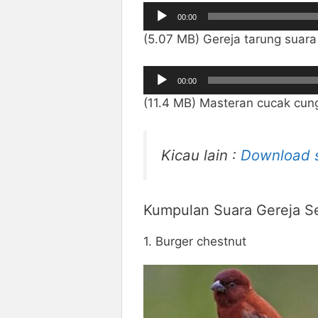
Pemutar
00:00
Audio
(5.07 MB) Gereja tarung suara
Pemutar
00:00
Audio
(11.4 MB) Masteran cucak cun
Kicau lain :
Download s
Kumpulan Suara Gereja S
1. Burger chestnut