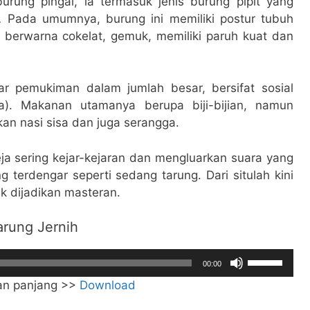
urung pingai, ia termasuk jenis burung pipit yang
.
Pada umumnya, burung ini memiliki postur tubuh
a berwarna cokelat, gemuk, memiliki paruh kuat dan
tar pemukiman dalam jumlah besar, bersifat sosial
a). Makanan utamanya berupa biji-bijian, namun
n nasi sisa dan juga serangga.
reja sering kejar-kejaran dan mengluarkan suara yang
g terdengar seperti sedang tarung. Dari situlah kini
uk dijadikan masteran.
arung Jernih
Gunakan
00:00
Anak
tan panjang >>
Download
Panah
Atas/Bawah