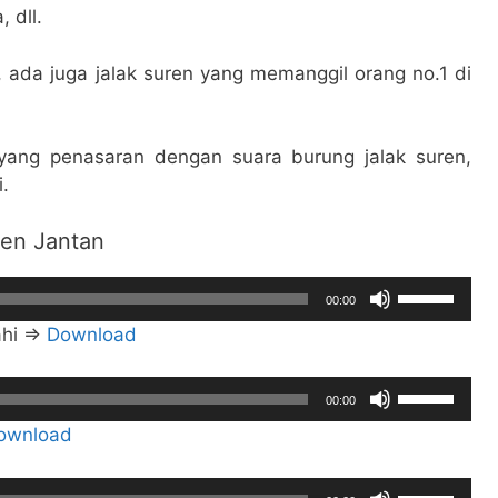
 dll.
, ada juga jalak suren yang memanggil orang no.1 di
t yang penasaran dengan suara burung jalak suren,
.
ren Jantan
Gunakan
00:00
Anak
ahi =>
Download
Panah
Atas/Bawah
Gunakan
untuk
00:00
Anak
menaikkan
ownload
Panah
atau
Atas/Bawah
menurunka
Gunakan