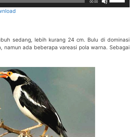
untuk
00:00
Anak
menaikkan
wnload
Panah
atau
Atas/Bawah
menurunka
untuk
volume.
menaikkan
tubuh sedang, lebih kurang 24 cm. Bulu di dominasi
atau
h, namun ada beberapa vareasi pola warna. Sebagai
menurunka
volume.