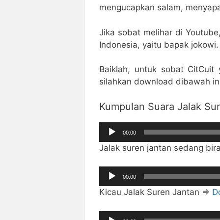
mengucapkan salam, menyapa,
Jika sobat melihar di Youtube
Indonesia, yaitu bapak jokowi.
Baiklah, untuk sobat CitCui
silahkan download dibawah ini
Kumpulan Suara Jalak Su
Pemutar
00:00
Audio
Jalak suren jantan sedang bir
Pemutar
00:00
Audio
Kicau Jalak Suren Jantan =>
D
Pemutar