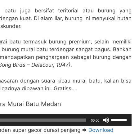
 batu juga bersifat teritorial atau burung yang
ngan kuat. Di alam liar, burung ini menyukai hutan
 skunder.
rai batu termasuk burung premium, selain memiliki
a burung murai batu terdengar sangat bagus. Bahkan
u mendapatkan penghargaan sebagai burung dengan
Song Birds – Delacour, 1947)
.
saran dengan suara kicau murai batu, kalian bisa
adnya dibawah ini. Gratiss…
ra Murai Batu Medan
Gunakan
00:00
Anak
edan super gacor durasi panjang =>
Download
Panah