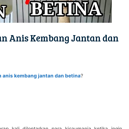
n Anis Kembang Jantan dan
anis kembang jantan dan betina
?
rap kali dilontarkan para kicaumania ketika ingin