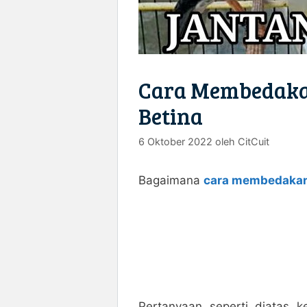
Cara Membedaka
Betina
6 Oktober 2022
oleh
CitCuit
Bagaimana
cara membedakan 
Pertanyaan seperti diatas ke