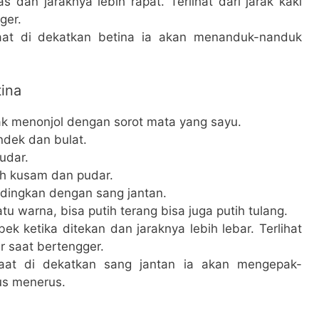
s dan jaraknya lebih rapat. Terlihat dari jarak kaki
ger.
saat di dekatkan betina ia akan menanduk-nanduk
tina
ak menonjol dengan sorot mata yang sayu.
endek dan bulat.
udar.
h kusam dan pudar.
ndingkan dengan sang jantan.
u warna, bisa putih terang bisa juga putih tulang.
ek ketika ditekan dan jaraknya lebih lebar. Terlihat
ar saat bertengger.
saat di dekatkan sang jantan ia akan mengepak-
us menerus.