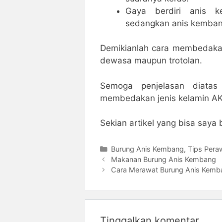
Gaya berdiri anis 
sedangkan anis kembang
Demikianlah cara membedakan
dewasa maupun trotolan.
Semoga penjelasan diata
membedakan jenis kelamin AK
Sekian artikel yang bisa saya 
Kategori
Burung Anis Kembang
,
Tips Pera
Makanan Burung Anis Kembang
Cara Merawat Burung Anis Kemb
Tinggalkan komentar