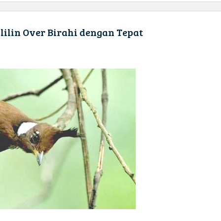
lilin Over Birahi dengan Tepat