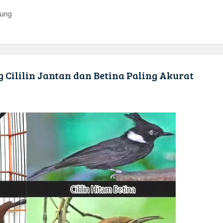
rung
ililin Jantan dan Betina Paling Akurat