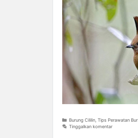
Kategori
Burung Cililin
,
Tips Perawatan Bu
Tinggalkan komentar