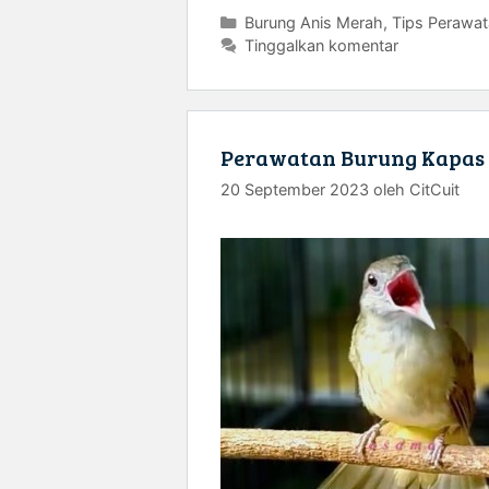
Kategori
Burung Anis Merah
,
Tips Perawat
Tinggalkan komentar
Perawatan Burung Kapas
20 September 2023
oleh
CitCuit