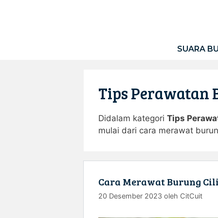
Langsung
ke
isi
SUARA B
Tips Perawatan 
Didalam kategori
Tips Perawa
mulai dari cara merawat burun
Cara Merawat Burung Cili
20 Desember 2023
oleh
CitCuit