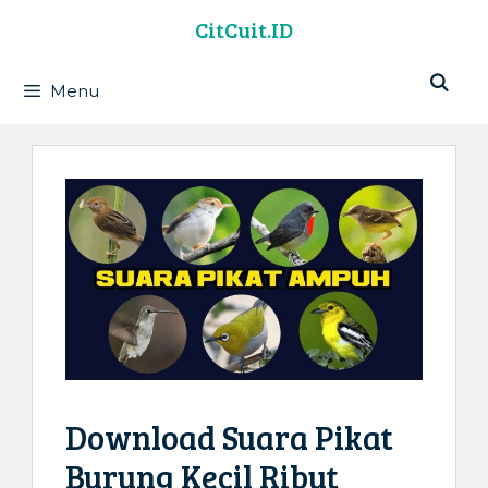
Langsung
CitCuit.ID
ke
isi
Menu
Download Suara Pikat
Burung Kecil Ribut