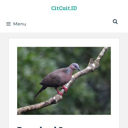
Langsung
CitCuit.ID
ke
isi
Menu